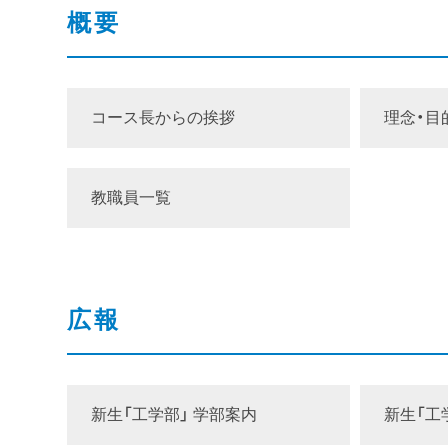
概要
コース長からの挨拶
理念・目
教職員一覧
広報
新生「工学部」 学部案内
新生「工