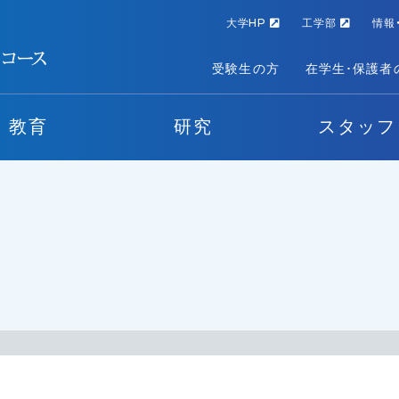
大学HP
工学部
情報
受験生の方
在学生･保護者
教育
研究
スタッフ