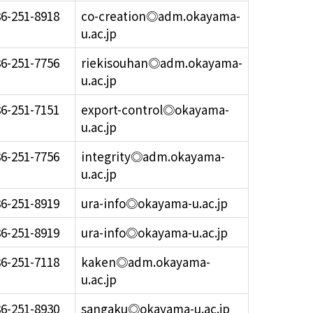
6-251-8918
co-creation◎adm.okayama-
u.ac.jp
6-251-7756
riekisouhan◎adm.okayama-
u.ac.jp
6-251-7151
export-control◎okayama-
u.ac.jp
6-251-7756
integrity◎adm.okayama-
u.ac.jp
6-251-8919
ura-info◎okayama-u.ac.jp
6-251-8919
ura-info◎okayama-u.ac.jp
6-251-7118
kaken◎adm.okayama-
u.ac.jp
6-251-8930
sangaku◎okayama-u.ac.jp