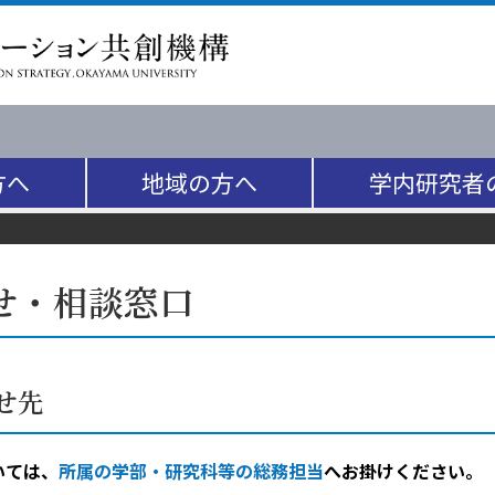
方へ
地域の方へ
学内研究者
せ・相談窓口
せ先
いては、
所属の学部・研究科等の総務担当
へお掛けください。