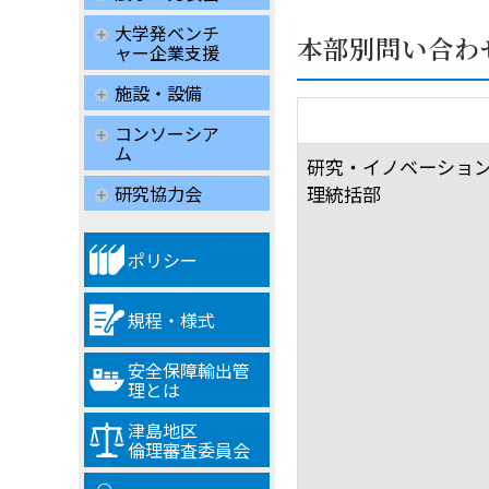
大学発ベンチ
本部別問い合わ
ャー企業支援
施設・設備
本部
コンソーシア
ム
研究・イノベーショ
研究協力会
理統括部
ポリシー
規程・様式
安全保障輸出管
理とは
津島地区
倫理審査委員会