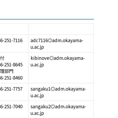
話番号
メールアドレス
6-251-7116
adc7116◎adm.okayama-
u.ac.jp
付
kibinove◎adm.okayama-
6-251-8645
u.ac.jp
理部門
6-251-8460
6-251-7757
sangaku1◎adm.okayama-
u.ac.jp
6-251-7040
sangaku2◎adm.okayama-
u.ac.jp