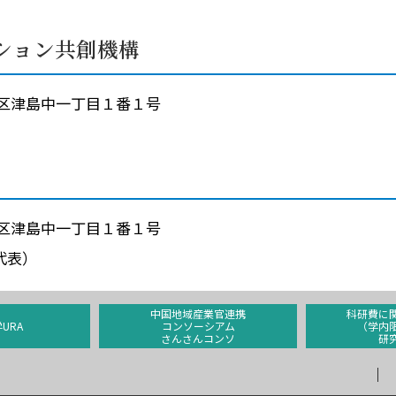
ション共創機構
市北区津島中一丁目１番１号
市北区津島中一丁目１番１号
（代表）
中国地域産業官連携
科研費に
URA
コンソーシアム
（学内
さんさんコンソ
研