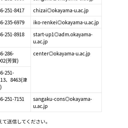
6-251-8417
chizai◎okayama-u.ac.jp
6-235-6979
iko-renkei◎okayama-u.ac.jp
6-251-8918
start-up1◎adm.okayama-
u.ac.jp
6-286-
center◎okayama-u.ac.jp
002(芳賀)
6-251-
113、8463(津
)
6-251-7151
sangaku-cons◎okayama-
u.ac.jp
えて送信してください。