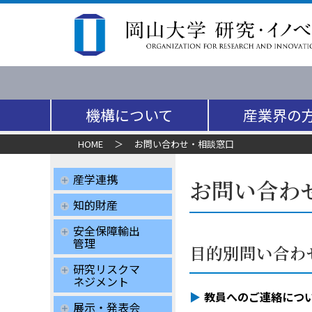
機構について
産業界の
HOME
＞
お問い合わせ・相談窓口
産学連携
お問い合わ
知的財産
安全保障輸出
管理
目的別問い合わ
研究リスクマ
ネジメント
教員へのご連絡につ
展示・発表会