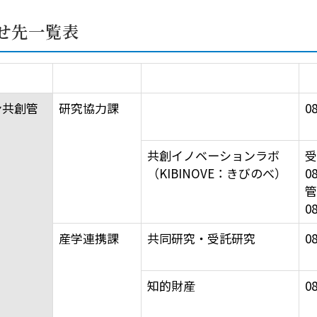
せ先一覧表
課
問い合わせ内容
電
ン共創管
研究協力課
08
共創イノベーションラボ
受
（KIBINOVE：きびのべ）
08
管
08
産学連携課
共同研究・受託研究
08
知的財産
08