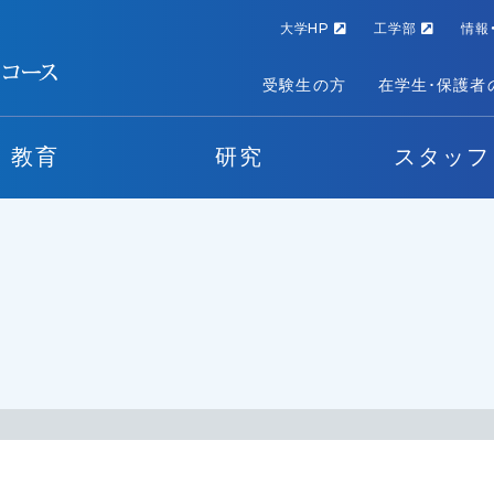
大学HP
工学部
情報
受験生の方
在学生･保護者
教育
研究
スタッフ