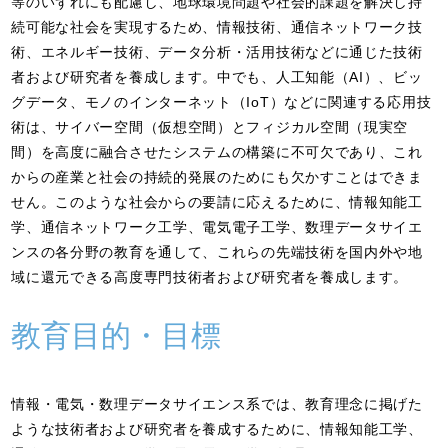
等のいずれにも配慮し、地球環境問題や社会的課題を解決し持
続可能な社会を実現するため、情報技術、通信ネットワーク技
術、エネルギー技術、データ分析・活用技術などに通じた技術
者および研究者を養成します。中でも、人工知能（AI）、ビッ
グデータ、モノのインターネット（IoT）などに関連する応用技
術は、サイバー空間（仮想空間）とフィジカル空間（現実空
間）を高度に融合させたシステムの構築に不可欠であり、これ
からの産業と社会の持続的発展のためにも欠かすことはできま
せん。このような社会からの要請に応えるために、情報知能工
学、通信ネットワーク工学、電気電子工学、数理データサイエ
ンスの各分野の教育を通して、これらの先端技術を国内外や地
域に還元できる高度専門技術者および研究者を養成します。
教育目的・目標
情報・電気・数理データサイエンス系では、教育理念に掲げた
ような技術者および研究者を養成するために、情報知能工学、