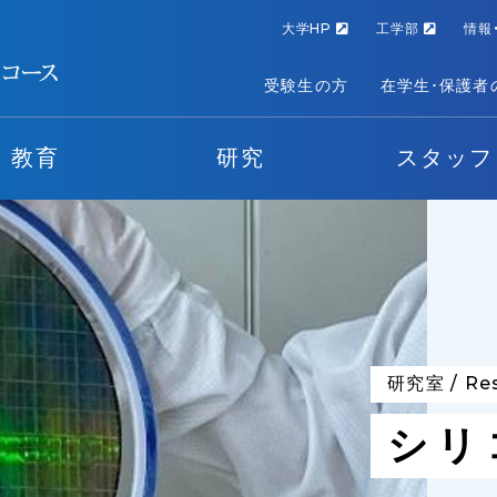
大学HP
工学部
情報
受験生の方
在学生･保護者
教育
研究
スタッフ
研究室
/
Re
シリ