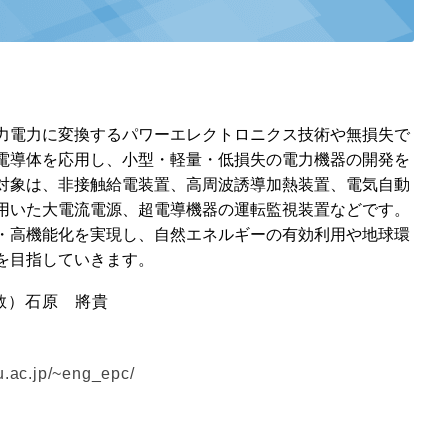
力電力に変換するパワーエレクトロニクス技術や無損失で
電導体を応用し、小型・軽量・低損失の電力機器の開発を
対象は、非接触給電装置、高周波誘導加熱装置、電気自動
用いた大電流電源、超電導機器の運転監視装置などです。
・高機能化を実現し、自然エネルギーの有効利用や地球環
を目指していきます。
教）石原 將貴
u.ac.jp/~eng_epc/