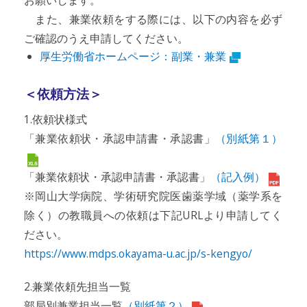
お願いします。
また、兼業依頼をする際には、以下の内容を必ず
ご確認のうえ申請してください。
厚生労働省ホームページ：副業・兼業
＜依頼方法＞
1.依頼状様式
「兼業依頼状・承認申請書・承認書」
（別紙第１）
「兼業依頼状・承認申請書・承認書」
（記入例）
※岡山大学病院、学術研究院医歯薬学域（薬学系を
除く）の教職員への依頼は下記URLより申請してく
ださい。
https://www.mdps.okayama-u.ac.jp/s-kengyo/
2.兼業依頼先担当一覧
部局別兼業担当一覧
（別紙第２）